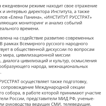
в ежедневном режиме находит свое отражение
 и интервью директора Института, а также
алов «Елена Панина», «ИНСТИТУТ РУССТРАТ»
твляющих мониторинг и анализ событий
еального времени.
авлена на содействие развитию современных
В рамках Всемирного русского народного
твует в общественной дискуссии по вопросам
о мира, цивилизационной миссии
, диалога цивилизаций и культур, осмысления
вообразующего народа, межнациональных
.
 РУССТРАТ осуществляет также подготовку,
й сопровождение Международной секции
го собора, в работе которой принимают участие
тели России, представители МИД РФ, ученые-
ли руководства ведущих СМИ, телеведущие,