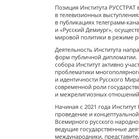
Позиция Института РУССТРАТ 
в телевизионных выступлениях
в публикациях телеграмм-кан
и «Русский Демиург», осущес
мировой политики в режиме р
Деятельность Института напр
форм публичной дипломатии. 
собора Институт активно учас
проблематики многополярног
и идентичности Русского Мира
современной роли государст
и межрелигиозных отношений
Начиная с 2021 года Институт
проведение и концептуально
Всемирного русского народно
ведущие государственные дея
международники, представите