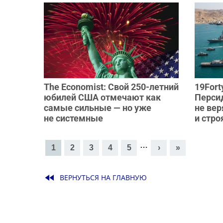
The Economist: Свой 250-летний
19Fort
юбилей США отмечают как
Перси
самые сильные — но уже
не ве
не системные
и стро
Страницы
…
1
2
3
4
5
›
»
fast_rewind
ВЕРНУТЬСЯ НА ГЛАВНУЮ