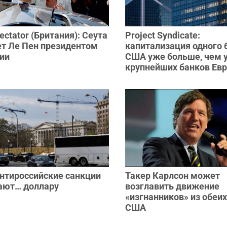
ectator (Британия): Сеута
Project Syndicate:
ет Ле Пен президентом
капитализация одного 
ии
США уже больше, чем у
крупнейших банков Ев
Антироссийские санкции
Такер Карлсон может
ают… доллару
возглавить движение
«изгнанников» из обеих
США