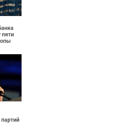
банка
 пяти
ропы
 партий