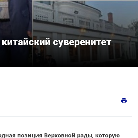
 китайский суверенитет
print
дная позиция Верховной рады, которую