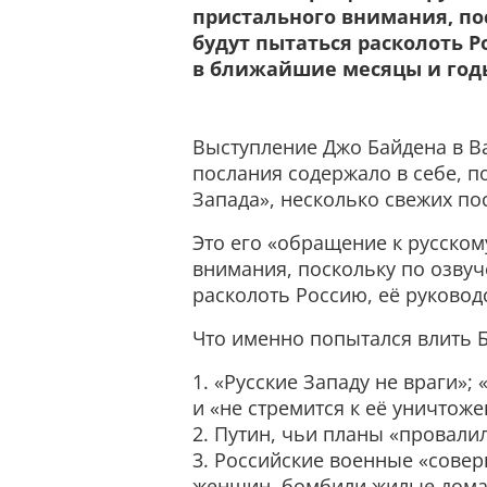
пристального внимания, по
будут пытаться расколоть Р
в ближайшие месяцы и год
Выступление Джо Байдена в В
послания содержало в себе, п
Запада», несколько свежих по
Это его «обращение к русском
внимания, поскольку по озву
расколоть Россию, её руковод
Что именно попытался влить Б
1. «Русские Западу не враги»;
и «не стремится к её уничтож
2. Путин, чьи планы «провали
3. Российские военные «сове
женщин, бомбили жилые дома,