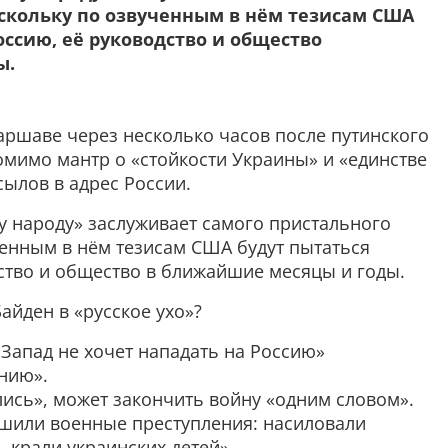
скольку по озвученным в нём тезисам США
оссию, её руководство и общество
ы.
аршаве через несколько часов после путинского
омимо мантр о «стойкости Украины» и «единстве
сылов в адрес России.
у народу» заслуживает самого пристального
ченным в нём тезисам США будут пытаться
ство и общество в ближайшие месяцы и годы.
айден в «русское ухо»?
 «Запад не хочет нападать на Россию»
ению».
лись», может закончить войну «одним словом».
ршили военные преступления: насиловали
 крали украинских детей».