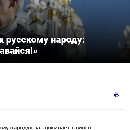
к русскому народу:
авайся!»
print
кому народу» заслуживает самого