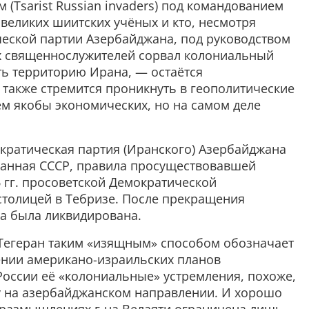
 (Tsarist Russian invaders) под командованием
великих шиитских учёных и кто, несмотря
еской партии Азербайджана, под руководством
х священнослужителей сорвал колониальный
ть территорию Ирана, — остаётся
 также стремится проникнуть в геополитические
м якобы экономических, но на самом деле
кратическая партия (Иранского) Азербайджана
жанная СССР, правила просуществовавшей
6 гг. просоветской Демократической
столицей в Тебризе. После прекращения
ка была ликвидирована.
ж Тегеран таким «изящным» способом обозначает
ении американо-израильских планов
оссии её «колониальные» устремления, похоже,
у на азербайджанском направлении. И хорошо