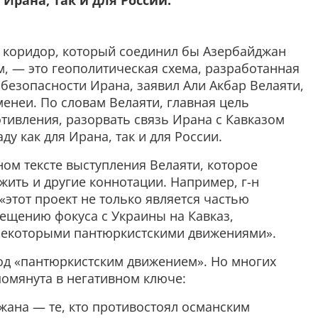
 Ирана, так и для России.
 коридор, который соединил бы Азербайджан
м, — это геополитическая схема, разработанная
безопасности Ирана, заявил Али Акбар Велаяти,
енеи. По словам Велаяти, главная цель
тивления, разорвать связь Ирана с Кавказом
ду как для Ирана, так и для России.
ном тексте выступления Велаяти, которое
ить и другие коннотации. Например, г-н
«этот проект не только является частью
ещению фокуса с Украины на Кавказ,
некоторыми пантюркистскими движениями».
под «пантюркистским движением». Но многих
упомянута в негативном ключе:
жана — те, кто противостоял османским