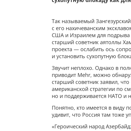
сухопутную блокаду как для
Так называемый Зангезурский
с его нахичеванским эксклаво
США и Израилем для подрыва 
старший советник аятоллы Хам
проекта — ослабить ось сопро
и установить сухопутную блока
Звучит неплохо. Однако в пол
приводит Mehr, можно обнаруж
старший советник заявил, что 
американской стратегии по см
но и поддерживается НАТО и 
Понятно, кто имеется в виду 
удивит, что Россия там тоже 
«Героический народ Азербайд