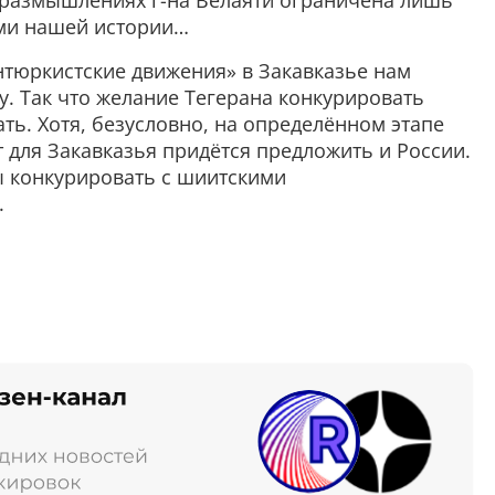
в размышлениях г-на Велаяти ограничена лишь
ами нашей истории…
нтюркистские движения» в Закавказье нам
. Так что желание Тегерана конкурировать
ть. Хотя, безусловно, на определённом этапе
 для Закавказья придётся предложить и России.
ы конкурировать с шиитскими
.