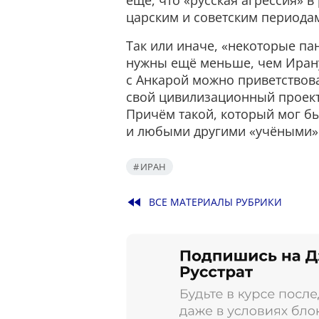
ещё, что «русская агрессия» 
царским и советским период
Так или иначе, «некоторые па
нужны ещё меньше, чем Ирану
с Анкарой можно приветствова
свой цивилизационный проект
Причём такой, который мог б
и любыми другими «учёными»
ИРАН
fast_rewind
ВСЕ МАТЕРИАЛЫ РУБРИКИ