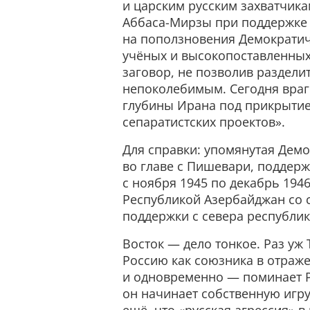
и царским русским захватчикам
Аббаса-Мирзы при поддержке 
на поползновения Демократич
учёных и высокопоставленны
заговор, не позволив раздели
непоколебимым. Сегодня враг
глубины Ирана под прикрытие
сепаратистских проектов».
Для справки: упомянутая Демо
во главе с Пишевари, поддер
с ноября 1945 по декабрь 194
Республикой Азербайджан со 
поддержки с севера республи
Восток — дело тонкое. Раз у
Россию как союзника в отраж
и одновременно — поминает Р
он начинает собственную игр