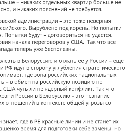
альше – никаких отдельных квартир больше не
ясно, и никаких пояснений не требуется.
вской администрации – это тоже неверная
ссийского. Вырублено под корень. Но попытки
. Попытки будут – договориться не удастся.
овия начала переговоров у США. Так что все
апада теперь уже бесполезны.
влезть в Белоруссию и отжать её у России – ещё
 РФ идут в сторону углубления стратегического
понимает, где зона российских национальных
зть – в обмен на российскую позицию по
с США чуть ли не ядерный конфликт. Так что
 козни России в Белоруссию – это незнание
их отношений в контексте общей угрозы со
 знает, где в РБ красные линии и не станет их
ашенко время для подготовки себе замены, но