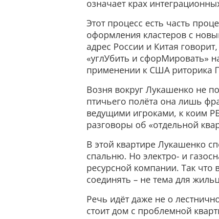
означает крах интеграционных
Этот процесс есть часть проц
оформления кластеров с новы
адрес России и Китая говорит,
«углУбить и сфорМировать» н
применении к США риторика Г
Возня вокруг Лукашенко не по
птичьего полёта она лишь фра
ведущими игроками, к коим РБ
разговоры об «отдельной квар
В этой квартире Лукашенко с
спальню. Но электро- и газосн
ресурсной компании. Так что в
соединять – не тема для жильц
Речь идёт даже не о лестнично
стоит дом с проблемной кварт