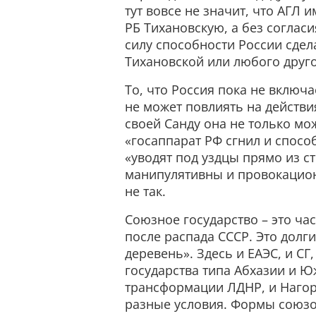
тут вовсе не значит, что АГЛ и
РБ Тихановскую, а без соглас
силу способности России сде
Тихановской или любого друго
То, что Россия пока не включа
не может повлиять на действи
своей Санду она не только мож
«госаппарат РФ сгнил и спосо
«уводят под уздцы прямо из ст
манипулятивны и провокационн
не так.
Союзное государство – это ча
после распада СССР. Это долги
деревень». Здесь и ЕАЭС, и С
государства типа Абхазии и Ю
трансформации ЛДНР, и Нагор
разные условия. Формы союзов