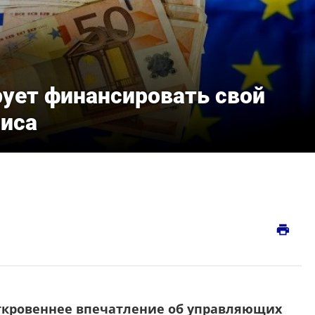
рует финансировать свой
зиса
print
ткровеннее впечатление об управляющих