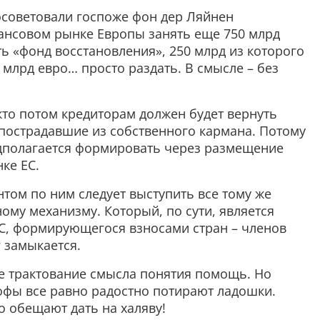
 посоветовали госпоже фон дер Ляйнен
ансовом рынке Европы занять еще 750 млрд
ь «фонд восстановления», 250 млрд из которого
0 млрд евро… просто раздать. В смысле – без
 кто потом кредиторам должен будет вернуть
 пострадавшие из собственного кармана. Потому
дполагается формировать через размещение
ке ЕС.
нтом по ним следует выступить все тому же
му механизму. Который, по сути, является
С, формирующегося взносами стран – членов
г замыкается.
ное трактование смысла понятия помощь. Но
фы все равно радостно потирают ладошки.
 обещают дать на халяву!