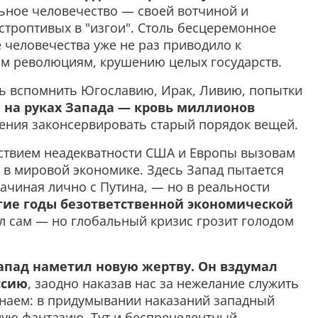
льное человечество — своей вотчиной и
строптивых в "изгои". Столь бесцеремонное
 человечества уже не раз приводило к
м революциям, крушению целых государств.
сь вспомнить Югославию, Ирак, Ливию, попытки
:
на руках Запада — кровь миллионов
мления законсервировать старый порядок вещей.
ствием неадекватности США и Европы вызовам
 в мировой экономике. Здесь Запад пытается
начиная лично с Путина, — но в реальности
лгие годы безответственной экономической
ал сам — но глобальный кризис грозит голодом
апад наметил новую жертву. Он вздумал
ссию
, заодно наказав нас за нежелание служить
знаем: в придумывании наказаний западный
ую фантазию. Тут и беспрецедентный