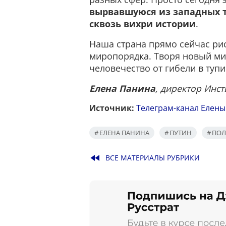
вырвавшуюся из западных т
сквозь вихри истории
.
Наша страна прямо сейчас ри
миропорядка. Творя новый мир
человечество от гибели в тупи
Елена Панина
, директор Инс
Источник:
Телеграм-канал Елен
ЕЛЕНА ПАНИНА
ПУТИН
ПОЛ
fast_rewind
ВСЕ МАТЕРИАЛЫ РУБРИКИ