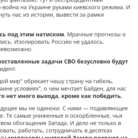
-война на Украине руками киевского режима. И
ть нас из истории, вывести за рамки
сь под этим натиском
. Мрачные прогнозы о
лись. Изолировать Россию не удалось.
невозможно.
поставленные задачи СВО безусловно будут
идент.
дой мир" обрекает нашу страну на гибель.
ине условиях", о чем мечтает Байден, для нас
то нет иного выхода, кроме как победить
.
будущее мы не одиноки. С нами — подавляющее
е. Те самые униженные и оскорбленные, чья
вом обогащения Запада. И дело не только в
овать, работать, сотрудничать в десятках
эти
миллиарды жителей Земли взирают на