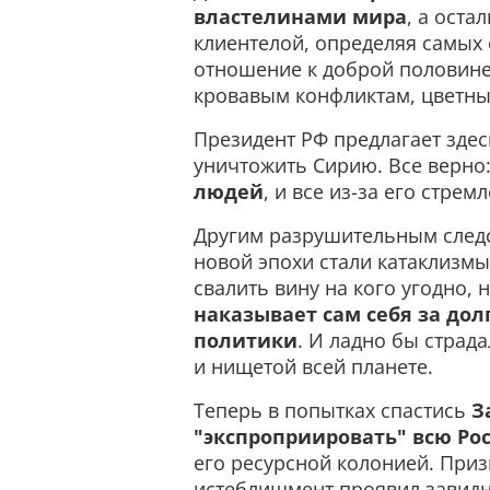
властелинами мира
, а оста
клиентелой, определяя самых 
отношение к доброй половине
кровавым конфликтам, цветны
Президент РФ предлагает зде
уничтожить Сирию. Все верно
людей
, и все из-за его стре
Другим разрушительным след
новой эпохи стали катаклизмы
свалить вину на кого угодно, 
наказывает сам себя за до
политики
. И ладно бы страд
и нищетой всей планете.
Теперь в попытках спастись
З
"экспроприировать" всю Ро
его ресурсной колонией. При
истеблишмент проявил завидн