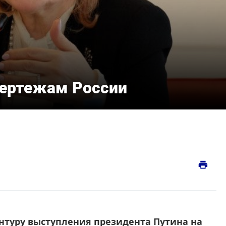
чертежам России
print
туру выступления президента Путина на