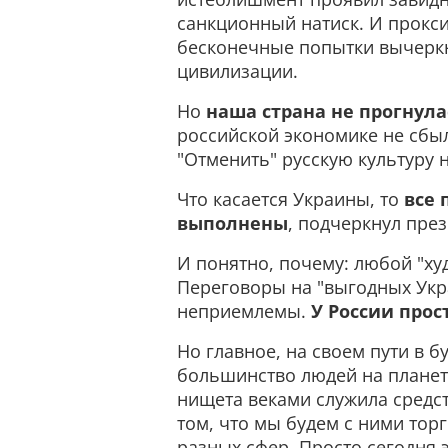
санкционный натиск. И прокси
бесконечные попытки вычеркну
цивилизации.
Но
наша страна не прогнула
российской экономике не сбы
"Отменить" русскую культуру 
Что касается Украины, то
все 
выполнены
, подчеркнул през
И понятно, почему: любой "ху
Переговоры на "выгодных Укра
неприемлемы.
У России прос
Но главное, на своем пути в 
большинство людей на планет
нищета веками служила средст
том, что мы будем с ними торг
разных сфер. Просто сегодня 