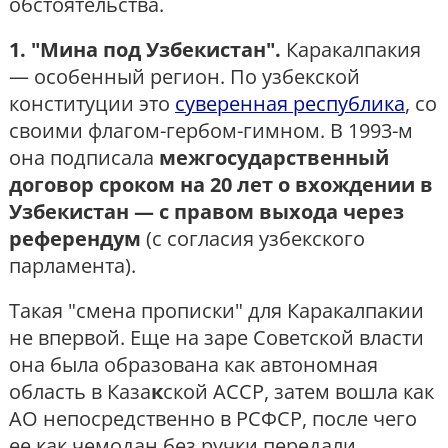
обстоятельства.
1. "Мина под Узбекистан".
Каракалпакия
— особенный регион. По узбекской
конституции это
суверенная республика
, со
своими флагом-гербом-гимном. В 1993-м
она подписала
межгосударственный
договор сроком на 20 лет о вхождении в
Узбекистан — с правом выхода через
референдум
(с согласия узбекского
парламента).
Такая "смена прописки" для Каракалпакии
не впервой. Еще на заре Советской власти
она была образована как автономная
область в Каза
к
ской АССР, затем вошла как
АО непосредственно в РСФСР, после чего
ее как чемодан без ручки передали