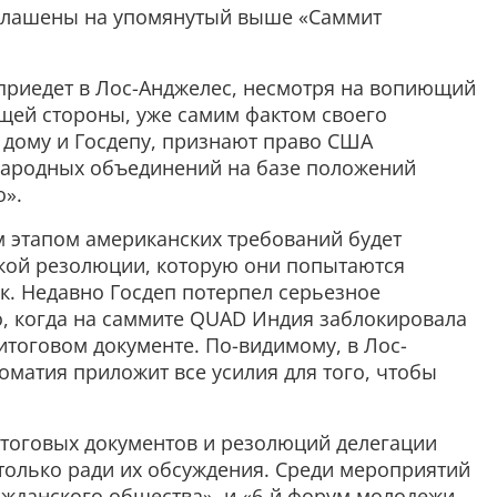
иглашены на упомянутый выше «Саммит
 приедет в Лос-Анджелес, несмотря на вопиющий
ей стороны, уже самим фактом своего
 дому и Госдепу, признают право США
народных объединений на базе положений
».
м этапом американских требований будет
кой резолюции, которую они попытаются
к. Недавно Госдеп потерпел серьезное
, когда на саммите QUAD Индия заблокировала
итоговом документе. По-видимому, в Лос-
матия приложит все усилия для того, чтобы
итоговых документов и резолюций делегации
 только ради их обсуждения. Среди мероприятий
ажданского общества», и «6-й форум молодежи