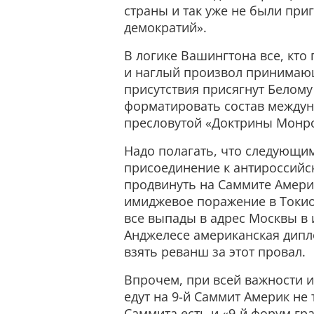
страны и так уже не были пр
демократий».
В логике Вашингтона все, кто
и наглый произвол принимающ
присутствия присягнут Белому
форматировать состав между
пресловутой «Доктрины Монро
Надо полагать, что следующи
присоединение к антироссийс
продвинуть на Саммите Амери
имиджевое поражение в Токио
все выпады в адрес Москвы в 
Анджелесе американская дипло
взять реванш за этот провал.
Впрочем, при всей важности 
едут на 9-й Саммит Америк не
Саммита есть и «9-й форум гр