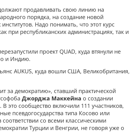
должают продавливать свою линию на
родного порядка, на создание новой
нститутов. Надо понимать, что этот курс
ак при республиканских администрациях, так и
ерезапустили проект QUAD, куда втянули не
но и Индию.
льянс AUKUS, куда вошли США, Великобритания,
ит за демократию», ставший практической
русофоба
Джорджа Маккейна
о создании
 В это сообщество включили 111 участников,
ные псевдогосударства типа Косово или
в соответствии со всеми классическими
мократии Турции и Венгрии, не говоря уже о