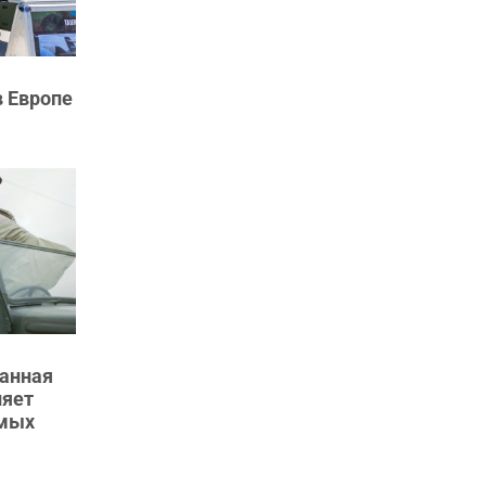
 Европе
ранная
ляет
мых