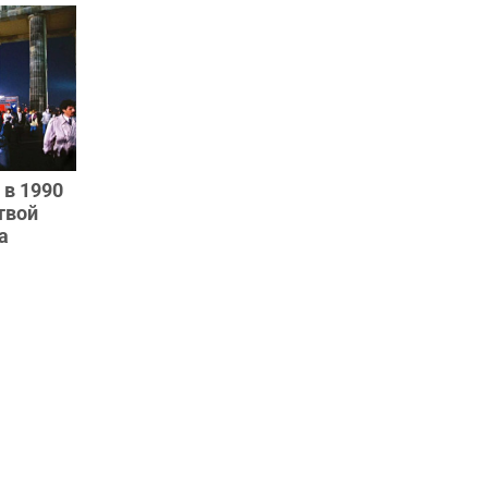
 в 1990
твой
а