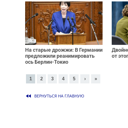
На старые дрожжи: В Германии
Двойно
предложили реанимировать
от это
ось Берлин-Токио
Страницы
1
2
3
4
5
›
»
fast_rewind
ВЕРНУТЬСЯ НА ГЛАВНУЮ