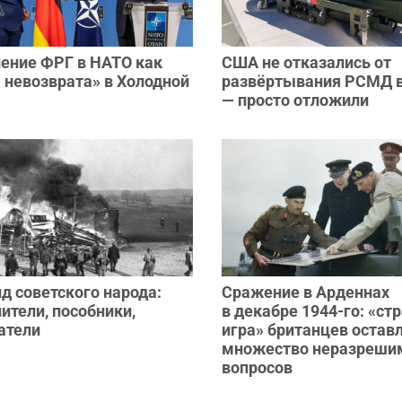
ление ФРГ в НАТО как
США не отказались от
 невозврата» в Холодной
развёртывания РСМД в
— просто отложили
д советского народа:
Сражение в Арденнах
ители, пособники,
в декабре 1944-го: «ст
атели
игра» британцев остав
множество неразреши
вопросов