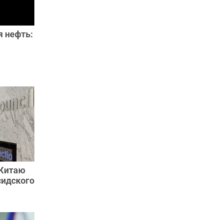
я нефть:
 Китаю
сидского