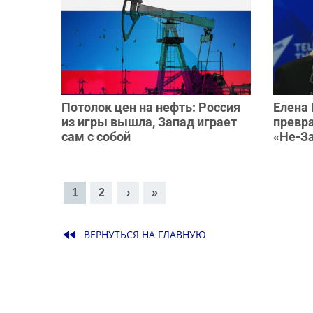
Потолок цен на нефть: Россия
Елена
из игры вышла, Запад играет
превр
сам с собой
«Не-З
Страницы
1
2
›
»
fast_rewind
ВЕРНУТЬСЯ НА ГЛАВНУЮ