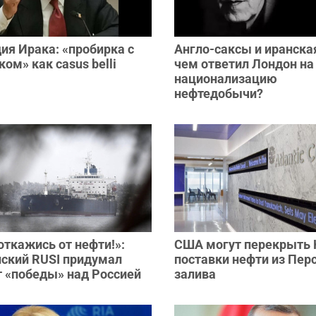
ия Ирака: «пробирка с
Англо-саксы и иранска
ом» как сasus belli
чем ответил Лондон на
национализацию
нефтедобычи?
откажись от нефти!»:
США могут перекрыть
нский RUSI придумал
поставки нефти из Пер
т «победы» над Россией
залива