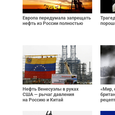
Европа передумала запрещать
Трагед
нефть из России полностью
порошк
Нефть Венесуэлы в руках
«Мир, 
США — рычаг давления
брита
на Россию и Китай
рецеп