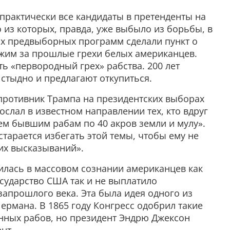
практически все кандидаты в претенденты на
 из которых, правда, уже выбыло из борьбы, в
их предвыборных программ сделали пункт о
жим за прошлые грехи белых американцев.
ть «первородный грех» рабства. 200 лет
 стыдно и предлагают откупиться.
 противник Трампа на президентских выборах
ослал в известном направлении тех, кто вдруг
ем бывшим рабам по 40 акров земли и мулу».
старается избегать этой темы, чтобы ему не
их высказываний».
пилась в массовом сознании американцев как
осударство США так и не выплатило
апрошлого века. Эта была идея одного из
рмана. В 1865 году Конгресс одобрил такие
нных рабов, но президент Эндрю Джексон