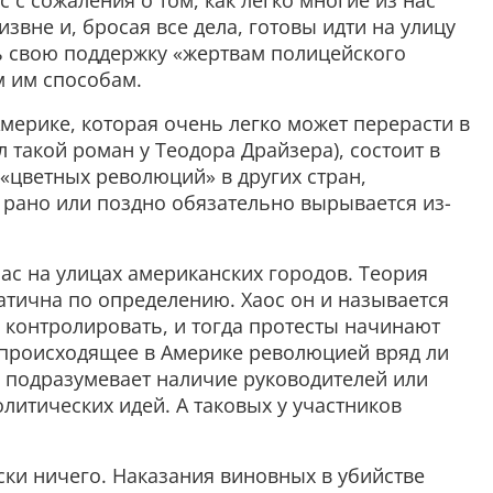
с с сожаления о том, как легко многие из нас
вне и, бросая все дела, готовы идти на улицу
ь свою поддержку «жертвам полицейского
м им способам.
мерике, которая очень легко может перерасти в
 такой роман у Теодора Драйзера), состоит в
 «цветных революций» в других стран,
рано или поздно обязательно вырывается из-
ас на улицах американских городов. Теория
атична по определению. Хаос он и называется
я контролировать, и тогда протесты начинают
ь происходящее в Америке революцией вряд ли
 подразумевает наличие руководителей или
олитических идей. А таковых у участников
ски ничего. Наказания виновных в убийстве