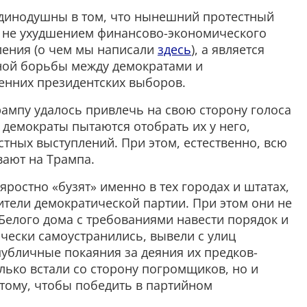
динодушны в том, что нынешний протестный
 не ухудшением финансово-экономического
ения (о чем мы написали
здесь
), а является
ной борьбы между демократами и
енних президентских выборов.
рампу удалось привлечь на свою сторону голоса
 демократы пытаются отобрать их у него,
стных выступлений. При этом, естественно, всю
вают на Трампа.
яростно «бузят» именно в тех городах и штатах,
ители демократической партии. При этом они не
Белого дома с требованиями навести порядок и
чески самоустранились, вывели с улиц
убличные покаяния за деяния их предков-
олько встали со сторону погромщиков, но и
тому, чтобы победить в партийном