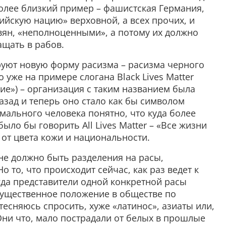
более близкий пример – фашистская Германия,
йскую нацию» верховной, а всех прочих, и
вян, «неполноценными», а потому их должно
ащать в рабов.
уют новую форму расизма – расизма черного
о уже на примере слогана Black Lives Matter
е») – организация с таким названием была
азад и теперь оно стало как бы символом
рмального человека понятно, что куда более
ло бы говорить All Lives Matter – «Все жизни
от цвета кожи и национальности.
не должно быть разделения на расы,
о то, что происходит сейчас, как раз ведет к
да представители одной конкретной расы
ущественное положение в обществе по
тесняюсь спросить, хуже «латинос», азиаты или,
 Они что, мало пострадали от белых в прошлые