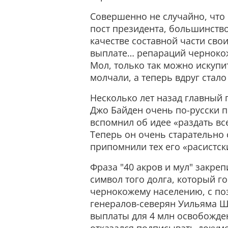
Совершенно не случайно, что 
пост президента, большинство
качестве составной части сво
выплате… репараций черноко
Мол, только так можно искупи
молчали, а теперь вдруг стало
Несколько лет назад главный
Джо Байден очень по-русски п
вспомнил об идее «раздать вс
Теперь он очень старательно 
припомнили тех его «расистск
Фраза "40 акров и мул" закре
символ того долга, который г
чернокожему населению, с поз
генералов-северян Уильяма Ше
выплаты для 4 млн освобожде