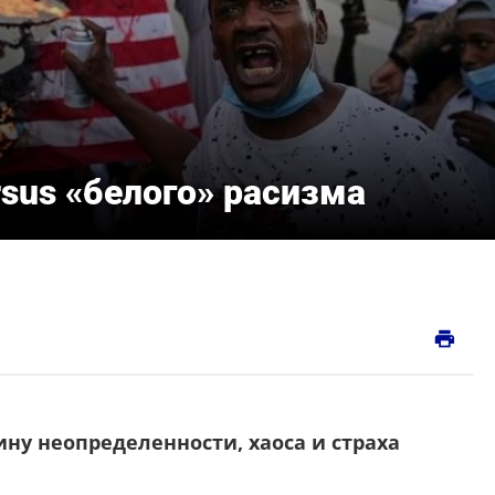
sus «белого» расизма
print
ну неопределенности, хаоса и страха