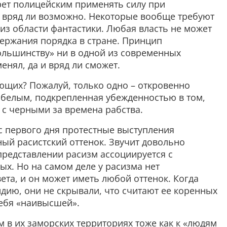
прет полицейским применять силу при
и вряд ли возможно. Некоторые вообще требуют
 из области фантастики. Любая власть не может
держания порядка в стране. Принцип
льшинству» ни в одной из современных
енял, да и вряд ли сможет.
ющих? Пожалуй, только одно – откровенно
 белым, подкрепленная убежденностью в том,
я с черными за времена рабства.
с первого дня протестные выступления
ый расистский оттенок. Звучит довольно
представлении расизм ассоциируется с
х. Но на самом деле у расизма нет
ета, и он может иметь любой оттенок. Когда
дию, они не скрывали, что считают ее коренных
себя «наивысшей».
 в их заморских территориях тоже как к «людям