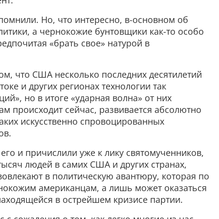
нт.
спомнили. Но, что интересно, в-основном об
литики, а чернокожие бунтовщики как-то особо
редпочитая «брать свое» натурой в
том, что США несколько последних десятилетий
оке и других регионах технологии так
й», но в итоге «ударная волна» от них
 там происходит сейчас, развивается абсолютно
таких искусственно спровоцированных
ов.
 его и причислили уже к лику святомученников,
ысяч людей в самих США и других странах,
вовлекают в политическую авантюру, которая по
нокожим американцам, а лишь может оказаться
находящейся в острейшем кризисе партии.