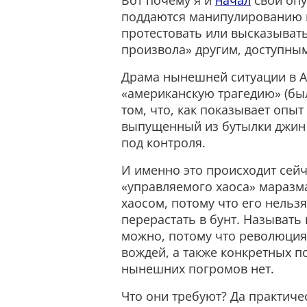
Вот почему я и
начал
свой опу
поддаются манипулированию из
протестовать или высказыват
произвола» другим, доступны
Драма нынешней ситуации в А
«американскую трагедию» (был
том, что, как показывает опыт
выпущенный из бутылки джин 
под контроля.
И именно это происходит сейч
«управляемого хаоса» маразм
хаосом, потому что его нельз
перерастать в бунт. Называт
можно, потому что революция
вождей, а также конкретных п
нынешних погромов нет.
Что они требуют? Да практиче