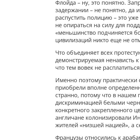
Флойда – ну, это понятно. За
задержании – не понятно, да 
распустить полицию – это уже
не опираться на силу для под
«меньшинство подчиняется бо
цивилизаций никто еще не отм
Что объединяет всех протесту
демонстрируемая ненависть к
что тем вовек не расплатитьс
Именно поэтому практически 
приобрели вполне определенн
странно, потому что в нашем 
дискриминацией белыми черны
конкретного закрепленного цв
англичане колонизировали Ин
жителей «низшей нацией», а 
Французы относились к арабам